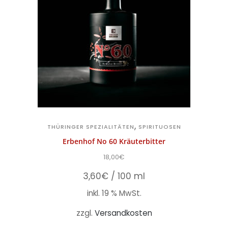
,
THÜRINGER SPEZIALITÄTEN
SPIRITUOSEN
Erbenhof No 60 Kräuterbitter
18,00
€
3,60
€
/
100
ml
inkl. 19 % MwSt.
zzgl.
Versandkosten