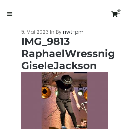
0
5. Mai 2023
In
By
nwt-pm
IMG_9813
RaphaelWressnig
GiseleJackson