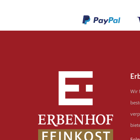
Er
Wir 
best
verp
biete
Folg