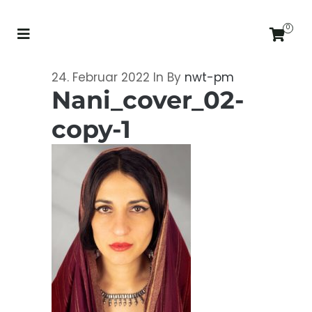
0
24. Februar 2022
In
By
nwt-pm
Nani_cover_02-
copy-1